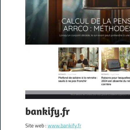
bankify.fr
Site web :
www.bankify.fr