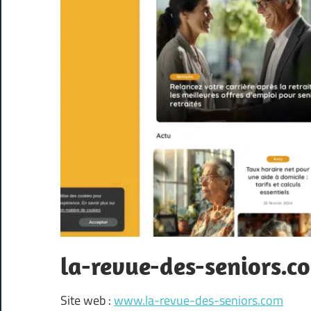
la-revue-des-seniors.c
Site web :
www.la-revue-des-seniors.com